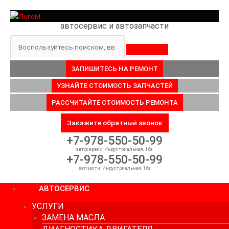
Перейти
к
автосервис и автозапчасти
содержимому
Поиск
ЗАПИШИТЕСЬ НА РЕМОНТ
УЗНАЙТЕ СТОИМОСТЬ ЗАПЧАСТЕЙ
РАССЧИТАЙТЕ СТОИМОСТЬ РЕМОНТА
Закажите обратный звонок
+7-978-550-50-99
автосервис, Индустриальная, 16а
+7-978-550-50-99
запчасти, Индустриальная, 16а
АВТОСЕРВИС
УСЛУГИ
ЗАМЕНА МАСЛА