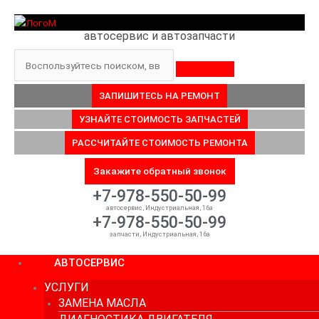
Перейти
к
автосервис и автозапчасти
содержимому
Поиск
ЗАПИШИТЕСЬ НА РЕМОНТ
УЗНАЙТЕ СТОИМОСТЬ ЗАПЧАСТЕЙ
РАССЧИТАЙТЕ СТОИМОСТЬ РЕМОНТА
Закажите обратный звонок
+7-978-550-50-99
автосервис, Индустриальная, 16а
+7-978-550-50-99
запчасти, Индустриальная, 16а
АВТОСЕРВИС
УСЛУГИ
ЗАМЕНА МАСЛА