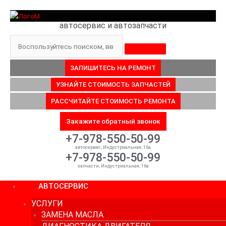
Перейти
к
автосервис и автозапчасти
содержимому
Поиск
ЗАПИШИТЕСЬ НА РЕМОНТ
УЗНАЙТЕ СТОИМОСТЬ ЗАПЧАСТЕЙ
РАССЧИТАЙТЕ СТОИМОСТЬ РЕМОНТА
Закажите обратный звонок
+7-978-550-50-99
автосервис, Индустриальная, 16а
+7-978-550-50-99
запчасти, Индустриальная, 16а
АВТОСЕРВИС
УСЛУГИ
ЗАМЕНА МАСЛА