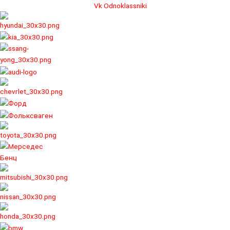
Перейти
Vk
Odnoklassniki
к
содержимому