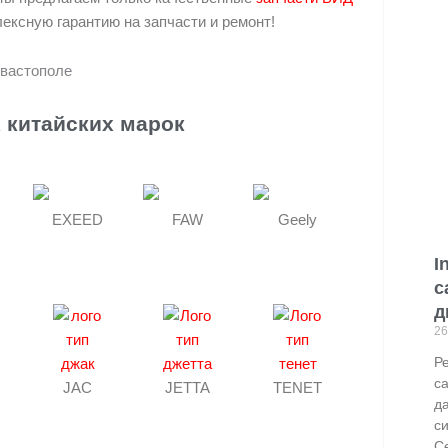
ексную гарантию на запчасти и ремонт!
 китайских марок
EXEED
FAW
Geely
I
с
д
26
Р
с
JAC
JETTA
TENET
д
си
С