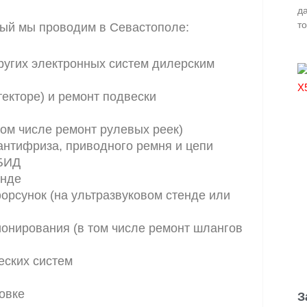
д
то
рый мы проводим в Севастополе:
ругих электронных систем дилерским
текторе) и ремонт подвески
том числе ремонт рулевых реек)
антифриза, приводного ремня и цепи
 БИД
енде
рсунок (на ультразвуковом стенде или
ионирования (в том числе ремонт шлангов
еских систем
овке
З