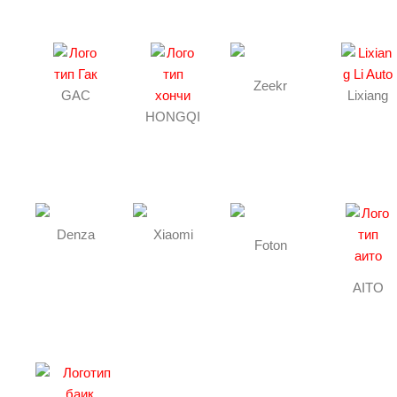
я
Zeekr
GAC
Lixiang
HONGQI
Denza
Xiaomi
Foton
AITO