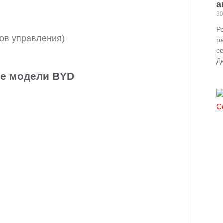
а
30
Р
ов управления)
р
с
Д
е модели BYD