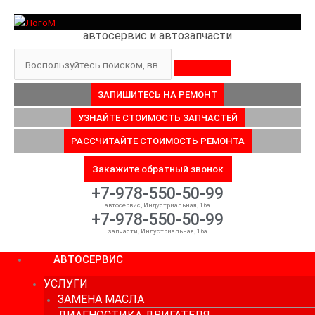
Перейти
к
автосервис и автозапчасти
содержимому
Поиск
ЗАПИШИТЕСЬ НА РЕМОНТ
УЗНАЙТЕ СТОИМОСТЬ ЗАПЧАСТЕЙ
РАССЧИТАЙТЕ СТОИМОСТЬ РЕМОНТА
Закажите обратный звонок
+7-978-550-50-99
автосервис, Индустриальная, 16а
+7-978-550-50-99
запчасти, Индустриальная, 16а
АВТОСЕРВИС
УСЛУГИ
ЗАМЕНА МАСЛА