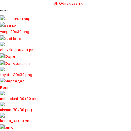
Перейти
Vk
Odnoklassniki
к
содержимому