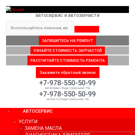
Перейти
к
автосервис и автозапчасти
содержимому
Поиск
ЗАПИШИТЕСЬ НА РЕМОНТ
УЗНАЙТЕ СТОИМОСТЬ ЗАПЧАСТЕЙ
РАССЧИТАЙТЕ СТОИМОСТЬ РЕМОНТА
Закажите обратный звонок
+7-978-550-50-99
автосервис, Индустриальная, 16а
+7-978-550-50-99
запчасти, Индустриальная, 16а
АВТОСЕРВИС
УСЛУГИ
ЗАМЕНА МАСЛА