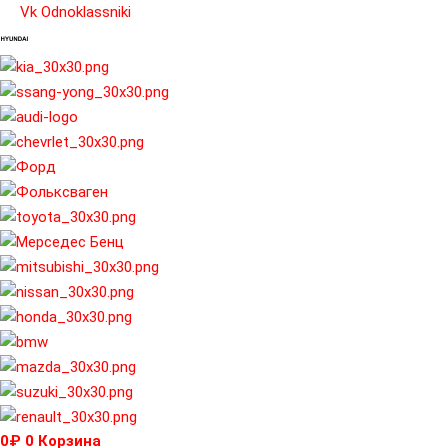
Перейти
Vk
Odnoklassniki
к
содержимому
0
₽
0
Корзина