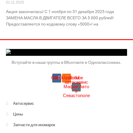
01.11.2025
Акция закончилась! С 1 ноября по 31 декабря 2025 года
ЗАМЕНА МАСЛА В ДВИГАТЕЛЕ ВСЕГО ЗА 5 000 рублей!
Предоставляется по кодовому слову «5000»! на
Вступайте в наши группы в ВКонтакте и Одноклассниках.
Odnoklassniki
Vk
Rutube
автосервис
Мафия Авто
в
Севастополе
Автосервис
Цены
Запчасти для иномарок