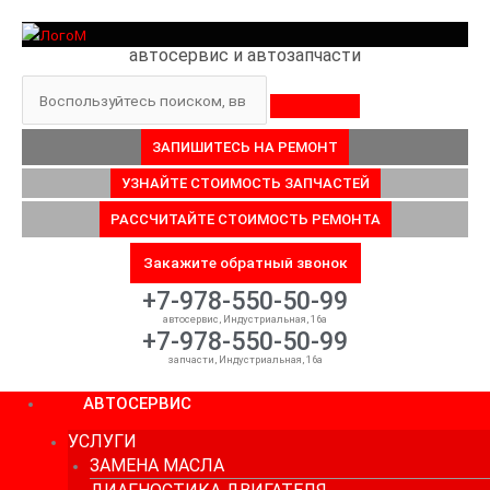
Перейти
к
автосервис и автозапчасти
содержимому
Поиск
ЗАПИШИТЕСЬ НА РЕМОНТ
УЗНАЙТЕ СТОИМОСТЬ ЗАПЧАСТЕЙ
РАССЧИТАЙТЕ СТОИМОСТЬ РЕМОНТА
Закажите обратный звонок
+7-978-550-50-99
автосервис, Индустриальная, 16а
+7-978-550-50-99
запчасти, Индустриальная, 16а
АВТОСЕРВИС
УСЛУГИ
ЗАМЕНА МАСЛА