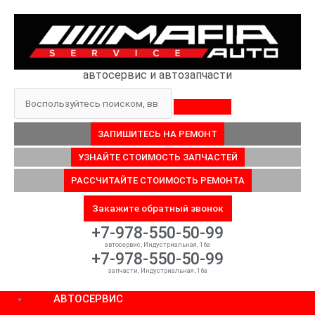
Перейти
к
содержимому
автосервис и автозапчасти
Поиск
ЗАПИШИТЕСЬ НА РЕМОНТ
УЗНАЙТЕ СТОИМОСТЬ ЗАПЧАСТЕЙ
РАССЧИТАЙТЕ СТОИМОСТЬ РЕМОНТА
Закажите обратный звонок
+7-978-550-50-99
автосервис, Индустриальная, 16а
+7-978-550-50-99
запчасти, Индустриальная, 16а
АВТОСЕРВИС