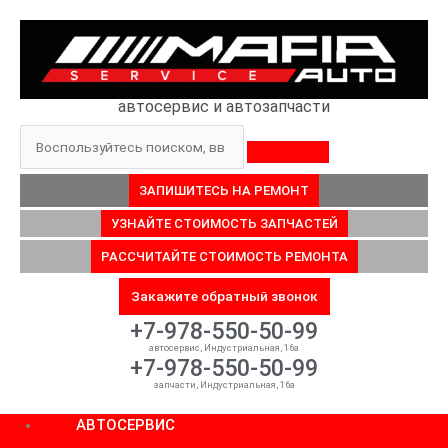
Перейти
к
содержимому
автосервис и автозапчасти
Поиск
ЗАПИШИТЕСЬ НА РЕМОНТ
УЗНАЙТЕ СТОИМОСТЬ ЗАПЧАСТЕЙ
РАССЧИТАЙТЕ СТОИМОСТЬ РЕМОНТА
Закажите обратный звонок
+7-978-550-50-99
автосервис, Индустриальная, 16а
+7-978-550-50-99
запчасти, Индустриальная, 16а
АВТОСЕРВИС