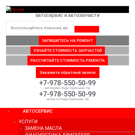
Перейти
к
автосервис и автозапчасти
содержимому
Поиск
ЗАПИШИТЕСЬ НА РЕМОНТ
УЗНАЙТЕ СТОИМОСТЬ ЗАПЧАСТЕЙ
РАССЧИТАЙТЕ СТОИМОСТЬ РЕМОНТА
Закажите обратный звонок
+7-978-550-50-99
автосервис, Индустриальная, 16а
+7-978-550-50-99
запчасти, Индустриальная, 16а
АВТОСЕРВИС
УСЛУГИ
ЗАМЕНА МАСЛА