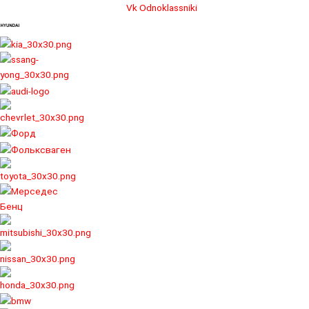
Перейти
Vk
Odnoklassniki
к
содержимому