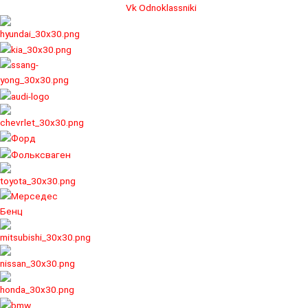
Перейти
Vk
Odnoklassniki
к
содержимому