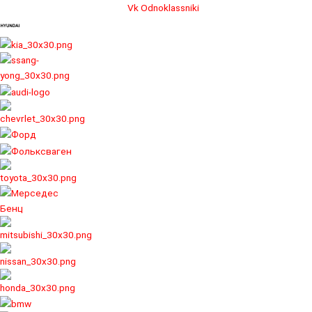
Перейти
Vk
Odnoklassniki
к
содержимому