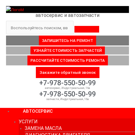
Перейти
к
автосервис и автозапчасти
содержимому
Поиск
ЗАПИШИТЕСЬ НА РЕМОНТ
УЗНАЙТЕ СТОИМОСТЬ ЗАПЧАСТЕЙ
РАССЧИТАЙТЕ СТОИМОСТЬ РЕМОНТА
Закажите обратный звонок
+7-978-550-50-99
автосервис, Индустриальная, 16а
+7-978-550-50-99
запчасти, Индустриальная, 16а
АВТОСЕРВИС
УСЛУГИ
ЗАМЕНА МАСЛА