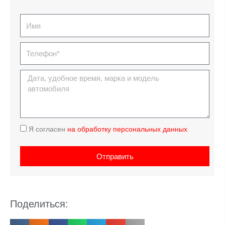
Имя
Телефон
Дата,
удобное
время,
марка
автомобиля
Соглашение
Я согласен
на обработку персональных данных
Отправить
Поделиться: