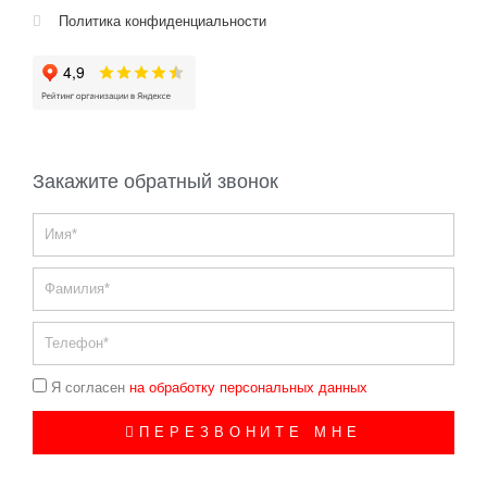
в
С
Политика конфиденциальности
е
в
а
с
т
о
п
о
л
Закажите обратный звонок
е
Имя
Фамилия
Телефон
Согласие
Я согласен
на обработку персональных данных
ПЕРЕЗВОНИТЕ МНЕ