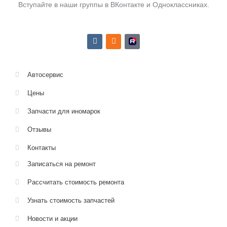
Вступайте в наши группы в ВКонтакте и Одноклассниках.
V
O
R
k
d
u
n
t
o
u
k
b
Автосервис
l
e
a
а
s
в
Цены
s
т
n
о
Запчасти для иномарок
i
с
k
е
i
р
Отзывы
в
и
Контакты
с
М
Записаться на ремонт
а
ф
и
Рассчитать стоимость ремонта
я
А
Узнать стоимость запчастей
в
т
Новости и акции
о