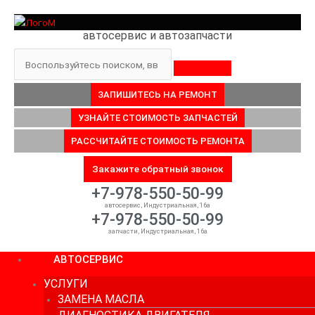
Перейти
к
автосервис и автозапчасти
содержимому
Поиск
ЗАПИШИТЕСЬ НА РЕМОНТ
УЗНАЙТЕ СТОИМОСТЬ ЗАПЧАСТЕЙ
РАССЧИТАЙТЕ СТОИМОСТЬ РЕМОНТА
Закажите обратный звонок
+7-978-550-50-99
автосервис, Индустриальная, 16а
+7-978-550-50-99
запчасти, Индустриальная, 16а
АВТОСЕРВИС
УСЛУГИ
ЗАМЕНА МАСЛА